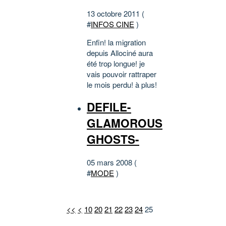
13 octobre 2011 (
#
INFOS CINE
)
Enfin! la migration
depuis Allociné aura
été trop longue! je
vais pouvoir rattraper
le mois perdu! à plus!
DEFILE-
GLAMOROUS
GHOSTS-
05 mars 2008 (
#
MODE
)
<<
<
10
20
21
22
23
24
25