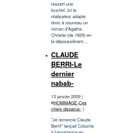
ressert une
louche!..Ici le
réalisateur adapte
donc à nouveau un
roman d'Agatha
Christie (de 1929) en
le dépoussiérant,...
CLAUDE
BERRI-Le
dernier
nabab-
13 janvier 2009 (
#
HOMMAGE-Ces
chers disparus-
)
"Je remercie Claude
Berri!" lançait Coluche
à l'assistance en