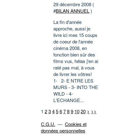
29 décembre 2008 (
#
BILAN ANNUEL
)
La fin d'année
approche, aussi je
livre ici mes 15 coups
de coeur de l'année
cinéma 2008, en
fonction bien sûr des
films vus, hélas j'en ai
raté pas mal, à vous
de livrer les vôtres!
1- 2- E NTRE LES
MURS - 3- INTO THE
WILD - 4-
L'ECHANGE...
1
2
3
4
5
6
7
8
9
10
20
>
>>
C.G.U.
—
Cookies et
données personnelles