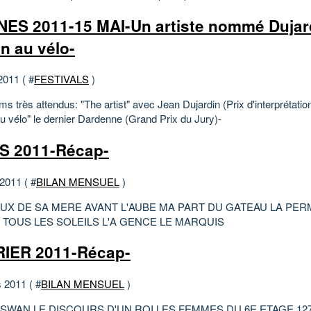
ES 2011-15 MAI-Un artiste nommé Dujard
n au vélo-
2011 ( #
FESTIVALS
)
ms très attendus: "The artist" avec Jean Dujardin (Prix d'interprétatio
u vélo" le dernier Dardenne (Grand Prix du Jury)-
S 2011-Récap-
 2011 ( #
BILAN MENSUEL
)
EUX DE SA MERE AVANT L'AUBE MA PART DU GATEAU LA PER
 TOUS LES SOLEILS L'A GENCE LE MARQUIS
IER 2011-Récap-
 2011 ( #
BILAN MENSUEL
)
 SWAN LE DISCOURS D'UN ROI LES FEMMES DU 6E ETAGE 12