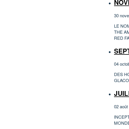
NOV
30 nove
LE NOM
THE A
RED F
SEP
04 octo
DES HO
GLACO
JUIL
02 août
INCEPT
MONDE 