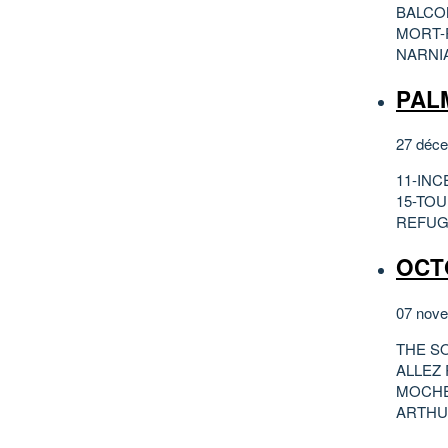
BALCO
MORT-
NARNI
PALM
27 déce
11-IN
15-TOU
REFUG
OCT
07 nove
THE S
ALLEZ
MOCHE
ARTHU