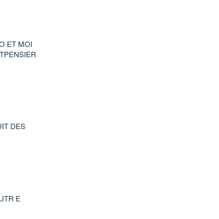
O ET MOI
NTPENSIER
UIT DES
AUTR E