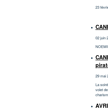
23 févri
CANN
02 juin 
NOEMI
CANN
pira
29 mai 
La soiré
volet d
charism
AVRI