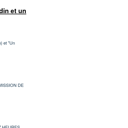
in et un
n) et "Un
MISSION DE
7 HEURES