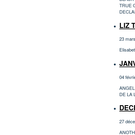
TRUE G
DECLA
LIZ 
23 mars
Elisabet
JANV
04 févri
ANGEL
DE LA 
DEC
27 déce
ANOTH