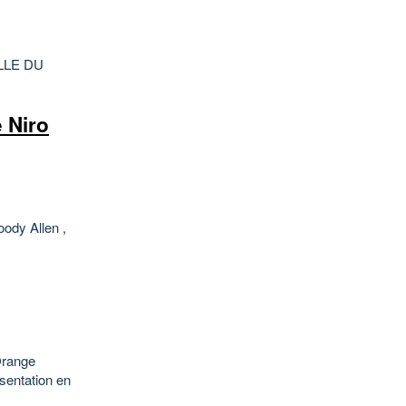
LLE DU
 Niro
oody Allen ,
Orange
sentation en