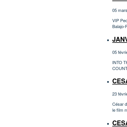
05 mars
VIP Peo
Balajo-
JANV
05 févri
INTO 
COUNT
CESA
23 févri
César du
le film 
CES