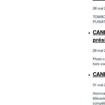
08 mai 
TOMBOY
PUISA
CANN
prés
28 mai 
Photo-ca
hors co
CANN
31 mai 
Hommage
Mécaniq
compéti