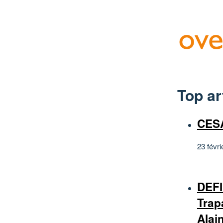
Top ar
CES
23 févri
DEF
Trap
Alai