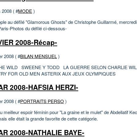
 2008 ( #
MODE
)
ple au défilé "Glamorous Ghosts" de Christophe Guillarmé, mercredi
Paris-Photos du défilé ci-dessous-
IER 2008-Récap-
er 2008 ( #
BILAN MENSUEL
)
THE WILD SWEENE Y TODD LA GUERRE SELON CHARLIE WI
RY FOR OLD MEN ASTERIX AUX JEUX OLYMPIQUES
R 2008-HAFSIA HERZI-
er 2008 ( #
PORTRAITS PERSO
)
 meilleur espoir féminin pour "La graine et le mulet" de Abdellatif K
mais elle était la grande favorite de cette catégorie.
AR 2008-NATHALIE BAYE-