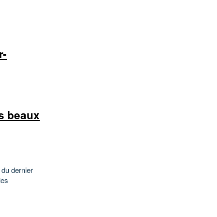
r-
s beaux
 du dernier
les