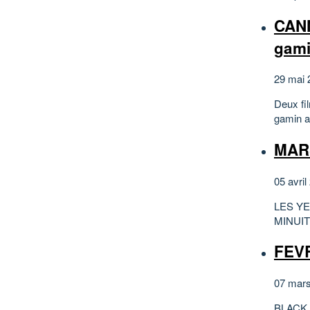
CANN
gami
29 mai 
Deux fil
gamin a
MAR
05 avril
LES Y
MINUIT
FEVR
07 mars
BLACK