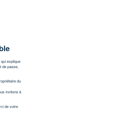
ble
qui explique
ot de passe,
opriétaire du
ous invitons à
ci de votre