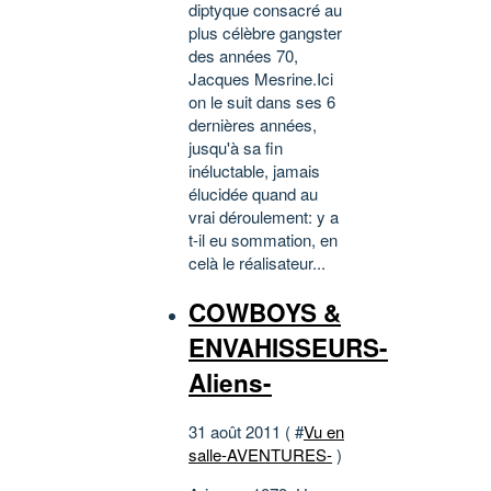
diptyque consacré au
plus célèbre gangster
des années 70,
Jacques Mesrine.Ici
on le suit dans ses 6
dernières années,
jusqu'à sa fin
inéluctable, jamais
élucidée quand au
vrai déroulement: y a
t-il eu sommation, en
celà le réalisateur...
COWBOYS &
ENVAHISSEURS-
Aliens-
31 août 2011 ( #
Vu en
salle-AVENTURES-
)