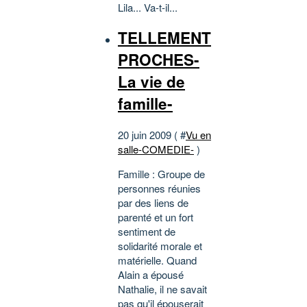
Lila... Va-t-il...
TELLEMENT
PROCHES-
La vie de
famille-
20 juin 2009 ( #
Vu en
salle-COMEDIE-
)
Famille : Groupe de
personnes réunies
par des liens de
parenté et un fort
sentiment de
solidarité morale et
matérielle. Quand
Alain a épousé
Nathalie, il ne savait
pas qu'il épouserait