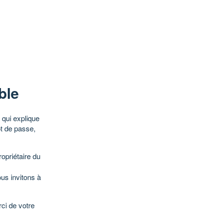
ble
qui explique
ot de passe,
opriétaire du
ous invitons à
ci de votre