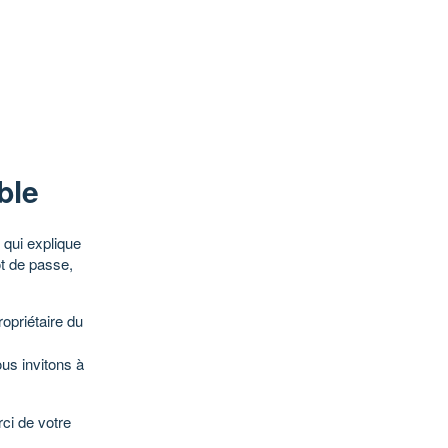
ble
qui explique
ot de passe,
opriétaire du
ous invitons à
ci de votre