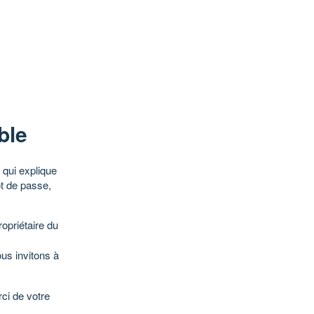
ble
qui explique
ot de passe,
opriétaire du
ous invitons à
ci de votre