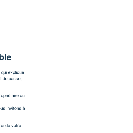
ble
qui explique
ot de passe,
opriétaire du
ous invitons à
ci de votre