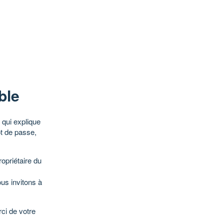
ble
qui explique
ot de passe,
opriétaire du
ous invitons à
ci de votre