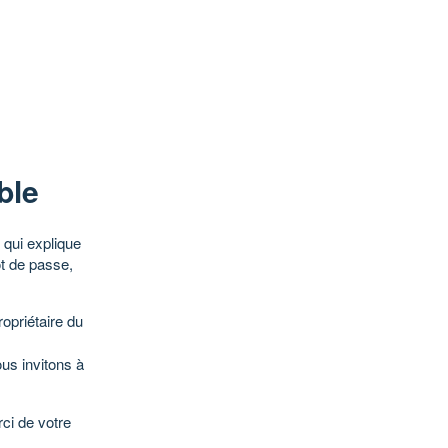
ble
qui explique
ot de passe,
opriétaire du
ous invitons à
ci de votre