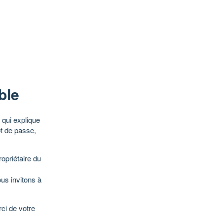
ble
qui explique
ot de passe,
opriétaire du
ous invitons à
ci de votre