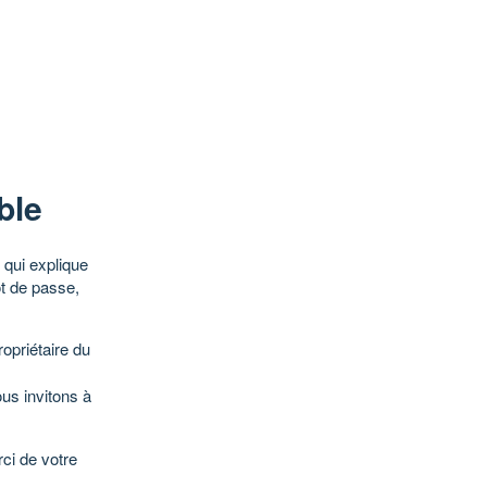
ble
qui explique
ot de passe,
opriétaire du
ous invitons à
ci de votre