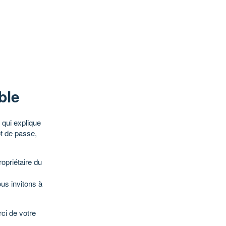
ble
qui explique
ot de passe,
opriétaire du
ous invitons à
ci de votre