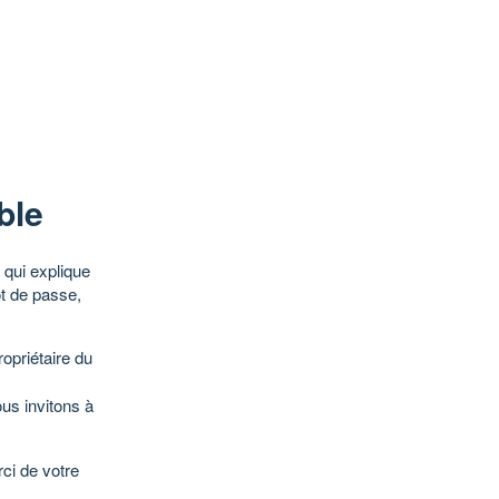
ble
qui explique
ot de passe,
opriétaire du
ous invitons à
ci de votre