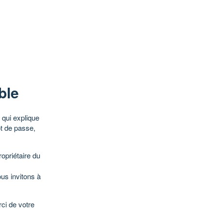
ble
qui explique
ot de passe,
opriétaire du
ous invitons à
ci de votre