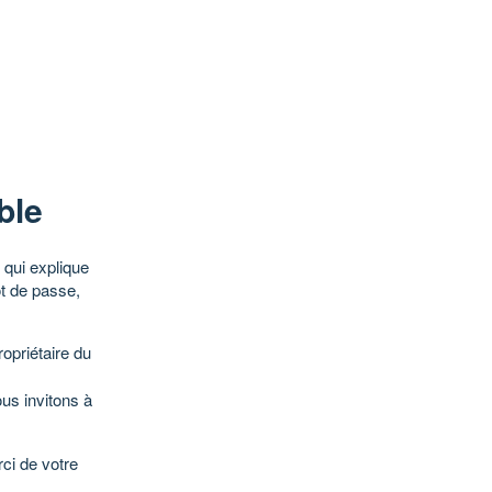
ble
qui explique
ot de passe,
opriétaire du
ous invitons à
ci de votre