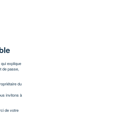
ble
qui explique
ot de passe,
opriétaire du
ous invitons à
ci de votre