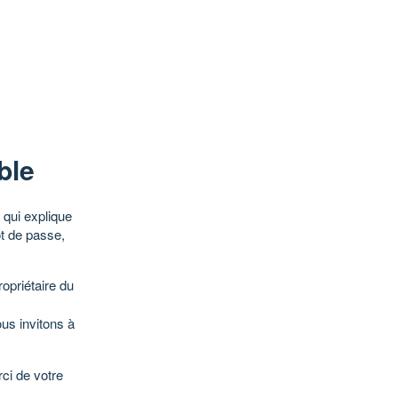
ble
qui explique
ot de passe,
opriétaire du
ous invitons à
ci de votre