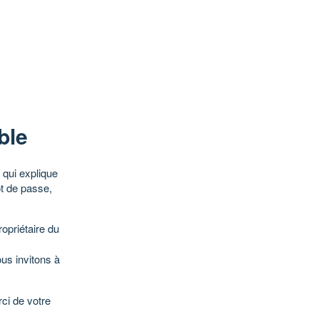
ble
qui explique
ot de passe,
opriétaire du
ous invitons à
ci de votre