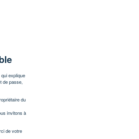
ble
qui explique
ot de passe,
opriétaire du
ous invitons à
ci de votre