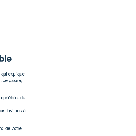
ble
qui explique
ot de passe,
opriétaire du
ous invitons à
ci de votre