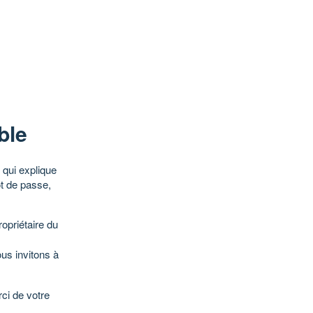
ble
qui explique
ot de passe,
opriétaire du
ous invitons à
ci de votre