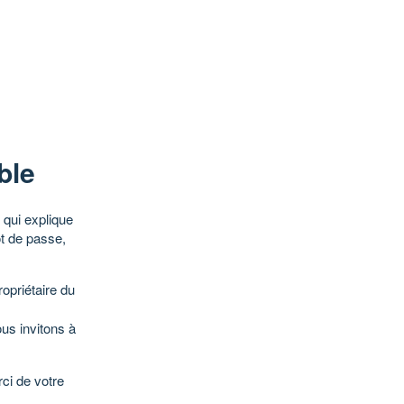
ble
qui explique
ot de passe,
opriétaire du
ous invitons à
ci de votre