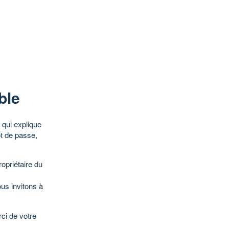
ble
qui explique
ot de passe,
opriétaire du
ous invitons à
ci de votre