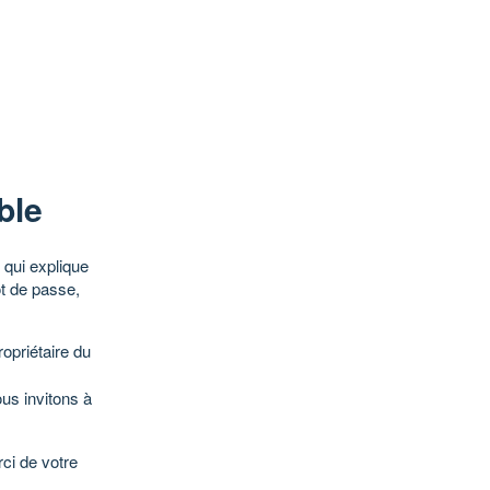
ble
qui explique
ot de passe,
opriétaire du
ous invitons à
ci de votre