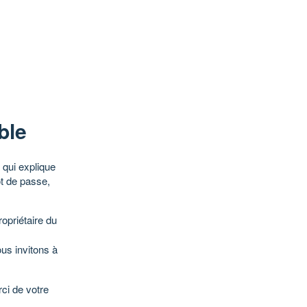
ble
qui explique
ot de passe,
opriétaire du
ous invitons à
ci de votre