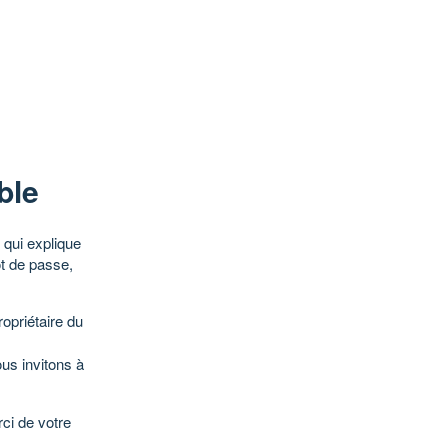
ble
qui explique
ot de passe,
opriétaire du
ous invitons à
ci de votre