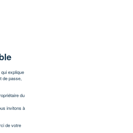
ble
qui explique
ot de passe,
opriétaire du
ous invitons à
ci de votre